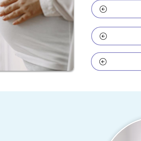
ד״ר רבינוביץ' אירה