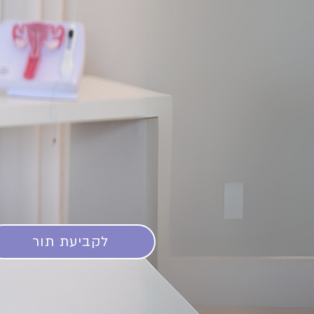
ד״ר רבינוביץ' א
רופאה מומחית בגינקולוגיה, 
הריון בסיכון ופריון, עם תת
ברפואת האם והעוב
לקביעת תור