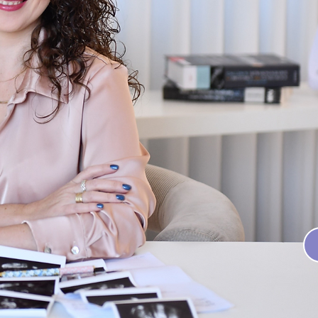
ירה
מיילדות,
 התמחות
ר